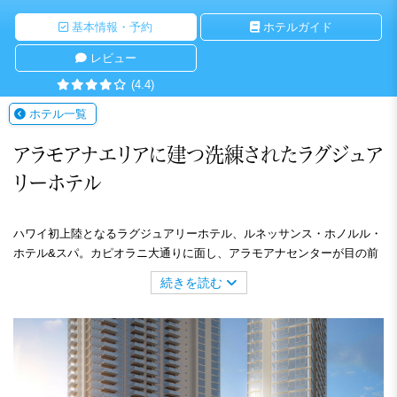
基本情報・予約
ホテルガイド
レビュー
(4.4)
ホテル一覧
アラモアナエリアに建つ洗練されたラグジュア
リーホテル
ハワイ初上陸となるラグジュアリーホテル、ルネッサンス・ホノルル・
ホテル&スパ。カピオラニ大通りに面し、アラモアナセンターが目の前
と最高のロケーションを誇ります。シグ・ゼーンのインテリアでシック
続きを読む
な客室は、天井から床まである大きな窓で明るく開放的。全客室に深め
のバスタブとハンドシャワー、TOTOウォシュレットを完備していま
す。館内にはプールやジャクジー、フィットネスセンター、BBQエリア
があり設備も充実。スパでは日本式のお風呂やヒマラヤ岩塩サウナをお
楽しみいただけます。ワイキキまでは無料のシャトルバスをご用意。