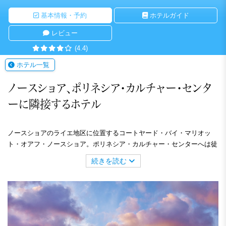
基本情報・予約
ホテルガイド
レビュー
(4.4)
ホテル一覧
ノースショア、ポリネシア・カルチャー・センタ
ーに隣接するホテル
ノースショアのライエ地区に位置するコートヤード・バイ・マリオッ
ト・オアフ・ノースショア。ポリネシア・カルチャー・センターへは徒
歩圏内、またワイメア渓谷やサーフィンのスポットとして有名なサンセ
続きを読む
ットビーチやバンザイ・パイプラインなども程近く、アクティブに過ご
したい方にお勧めのホテルです。客室はシンプルかつ機能的。施設内に
はフィットネスセンターや温水プール、子ども用プールもあり、設備も
充実しています。