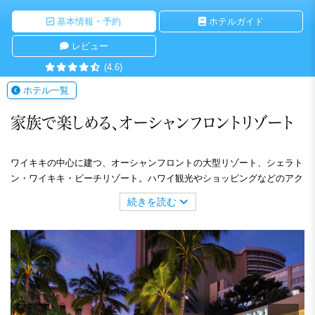
基本情報・予約
ホテルガイド
レビュー
(4.6)
ホテル一覧
家族で楽しめる、オーシャンフロントリゾート
ワイキキの中心に建つ、オーシャンフロントの大型リゾート、シェラト
ン・ワイキキ・ビーチリゾート。ハワイ観光やショッピングなどのアク
ティビティを楽しむのに絶好のロケーションにあります。全1636室の客
続きを読む
室はモダンで落ち着いた色調のインテリアで統一。客室からは青く輝く
太平洋や雄大なダイヤモンドヘッド、緑豊かなコオラウ山脈、ワイキキ
の街並みなどの景色を一望できます。ホテル内には、子どもに人気のウ
ォータースライダー付きプール「ヘルモア・プレイグラウンド」や大人
専用の「インフィニティプール」、そして多彩なショップやレストラン
など設備が充実。全ての環境が揃ったリゾートで、最高のハワイバケー
ションをお楽しみください。