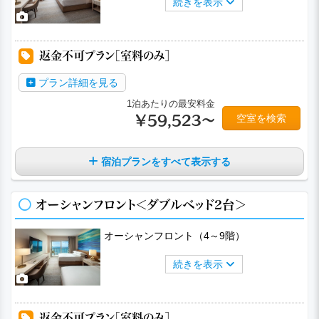
続きを表示
a
a
a
a
返金不可プラン［室料のみ］
プラン詳細を見る
1泊あたりの最安料金
空室を検索
￥59,523～
宿泊プランをすべて表示する
オーシャンフロント＜ダブルベッド2台＞
オーシャンフロント（4～9階）
続きを表示
a
a
a
a
a
返金不可プラン［室料のみ］