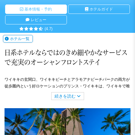
基本情報・予約
ホテルガイド
レビュー
(4.7)
ホテル一覧
日系ホテルならではのきめ細やかなサービス
で充実のオーシャンフロントステイ
ワイキキの玄関口、ワイキキビーチとアラモアナビーチパークの両方が
徒歩圏内という好ロケーションのプリンス・ワイキキは、ワイキキで唯
一、全室オーシャンフロントのホテル。改装されたばかりの客室は海や
続きを読む
砂をイメージさせるブルーとベージュをアクセントカラーとしたインテ
リアでモダンな造りとなっています。開放感たっぷりの大きな窓からは
ヨットハーバーや素晴らしいサンセットがお楽しみいただけます。ほと
んどのバスルームはシャワーブースとバスタブが独立。ワイキキの喧騒
からは少し離れ、リラックスした雰囲気の中、ビジネスや休暇でのご滞
在に最適です。