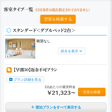
客室タイプ一覧
（日付条件は現在指定されておりません）
空室を検索する
スタンダード＜ダブルベッド2台＞
眺望なし
続きを表示
a
a
a
a
【早割30】返金不可プラン
プラン詳細を見る
1泊あたりの最安料金
空室を検索
￥21,323～
宿泊プランをすべて表示する