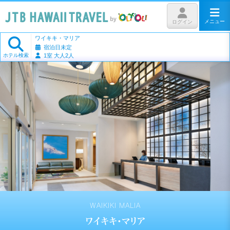
メニュー
ログイン
ワイキキ・マリア
宿泊日未定
ホテル検索
1室 大人2人
WAIKIKI MALIA
ワイキキ・マリア