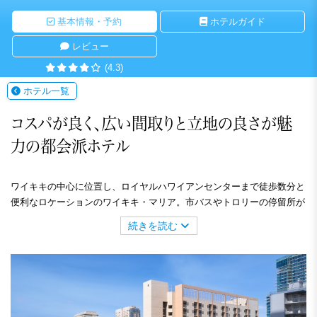
基本情報・予約
ホテルガイド
レビュー
(4.3)
ホテル一覧
コスパが良く、広い間取りと立地の良さが魅
力の都会派ホテル
ワイキキの中心に位置し、ロイヤルハワイアンセンターまで徒歩数分と
便利なロケーションのワイキキ・マリア。市バスやトロリーの停留所が
ホテルのすぐ近くにあり、どこへ行くにもアクセス良好です。客室はシ
続きを読む
ティビュー、パーシャル・オーシャンビュー、キチネット付きの1ベッ
ドルーム・スタジオと多彩。コスパ重視の女子旅やファミリー、グルー
プ旅行に最適です。