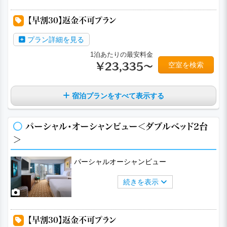
a
a
a
a
a
【早割30】返金不可プラン
プラン詳細を見る
1泊あたりの最安料金
空室を検索
￥23,335～
宿泊プランをすべて表示する
パーシャル・オーシャンビュー＜ダブルベッド2台
＞
パーシャルオーシャンビュー
続きを表示
a
a
a
a
a
【早割30】返金不可プラン