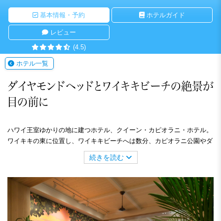
基本情報・予約
ホテルガイド
レビュー
(4.5)
ホテル一覧
ダイヤモンドヘッドとワイキキビーチの絶景が
目の前に
ハワイ王室ゆかりの地に建つホテル、クイーン・カピオラニ・ホテル。
ワイキキの東に位置し、ワイキキビーチへは数分、カピオラニ公園やダ
イヤモンドヘッドも近く、アクティブなハワイ滞在をお楽しみいただけ
続きを読む
ます。モダンな客室は明るくシンプルかつ機能的。施設内のオープンエ
アーレストラン「デック」では壮大な景色とともに、ハワイの新鮮な食
材を使ったお料理をご堪能ください。