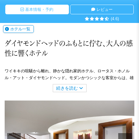
基本情報・予約
レビュー
(4.6)
ホテル一覧
ダイヤモンドヘッドのふもとに佇む、大人の感
性に響くホテル
ワイキキの喧騒から離れ、静かな隠れ家的ホテル、ロータス・ホノル
ル・アット・ダイヤモンドヘッド。モダンかつシックな客室からは、雄
大なダイヤモンドヘッドや緑美しいカピオラニの公園の素晴らしい自然
続きを読む
の景色をご覧いただけます。また、ホテルではテニスラケットや自転
車、ビーチ用品の貸し出しなど充実したサービスを提供。小規模なホテ
ルならではのフレンドリーできめ細やかなおもてなしでお客様をお迎え
します。