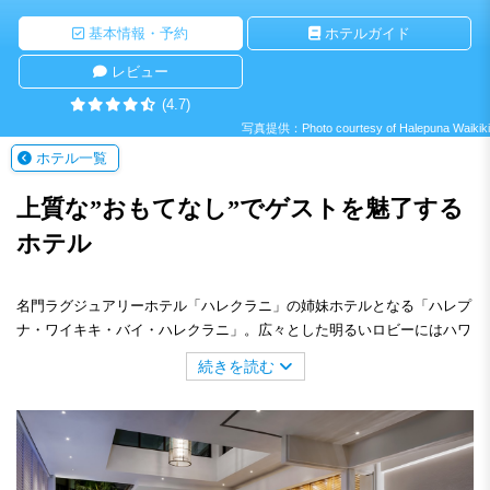
基本情報・予約
ホテルガイド
レビュー
(4.7)
写真提供：Photo courtesy of Halepuna Waikiki
ホテル一覧
上質な”おもてなし”でゲストを魅了する
ホテル
名門ラグジュアリーホテル「ハレクラニ」の姉妹ホテルとなる「ハレプ
ナ・ワイキキ・バイ・ハレクラニ」。広々とした明るいロビーにはハワ
イゆかりのあるアーティストによるアート作品が飾られ、まるで美術館
続きを読む
のよう。淡い色合いのトーンで統一された落ち着いた雰囲気の客室から
は、太平洋や山々の眺望をお楽しみいただけます。館内には、人気のベ
ーカリーをはじめ、インフィニティプールやフィットネスセンターなど
施設も充実。洗練された心地よい空間とホスピタリティでリラックスし
た至福のひと時をお過ごしください。