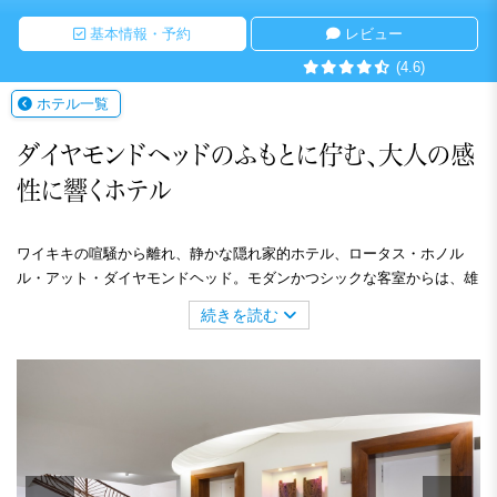
基本情報・予約
レビュー
(4.6)
ホテル一覧
ダイヤモンドヘッドのふもとに佇む、大人の感
性に響くホテル
ワイキキの喧騒から離れ、静かな隠れ家的ホテル、ロータス・ホノル
ル・アット・ダイヤモンドヘッド。モダンかつシックな客室からは、雄
大なダイヤモンドヘッドや緑美しいカピオラニの公園の素晴らしい自然
続きを読む
の景色をご覧いただけます。また、ホテルではテニスラケットや自転
車、ビーチ用品の貸し出しなど充実したサービスを提供。小規模なホテ
ルならではのフレンドリーできめ細やかなおもてなしでお客様をお迎え
します。