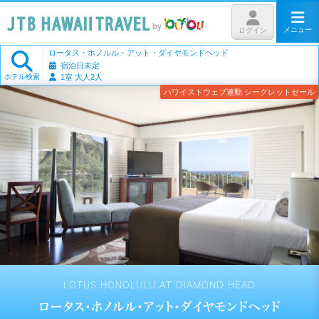
メニュー
ログイン
ロータス・ホノルル・アット・ダイヤモンドヘッド
宿泊日未定
ホテル検索
1室 大人2人
ハワイストウェブ連動 シークレットセール
LOTUS HONOLULU AT DIAMOND HEAD
ロータス・ホノルル・アット・ダイヤモンドヘッド