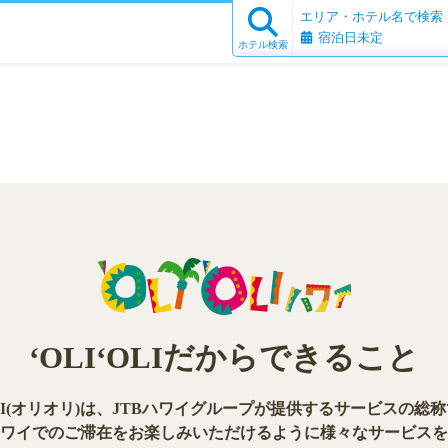
エリア・ホテル名で検索
宿泊日未定
ホテル検索
ʻOLIʻOLIだからできること
OLI(オリオリ)は、
JTBハワイグループが提供する
サービスの総称
ワイでの
ご滞在をお楽しみいただけるように
様々なサービスを